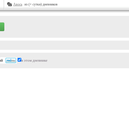
Авось
из (+ сутки) дневников
в этом дневнике