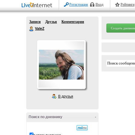
Регистрация
Вход
Рейтинги
Записи
Друзья
Комментарии
Создать дневник
ValeZ
В друзья
Поиск по дневнику
-