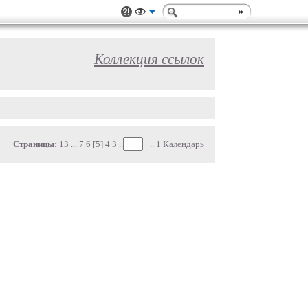
Коллекция ссылок
Страницы:
13
...
7
6
[5]
4
3
..
..
1
Календарь