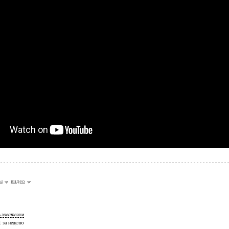
ы
видео
ьзователям
 1 за неделю