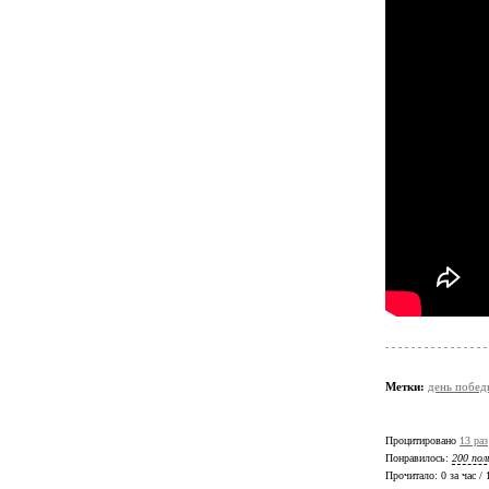
Метки:
день побед
Процитировано
13 раз
Понравилось:
200 пол
Прочитало:
0 за час /