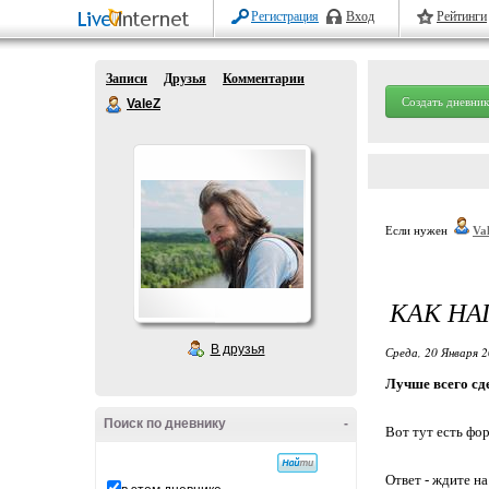
Регистрация
Вход
Рейтинги
Записи
Друзья
Комментарии
Создать дневник
ValeZ
Если нужен
Va
КАК НА
В друзья
Среда, 20 Января 2
Лучше всего сде
Поиск по дневнику
-
Вот тут есть фо
Ответ - ждите на