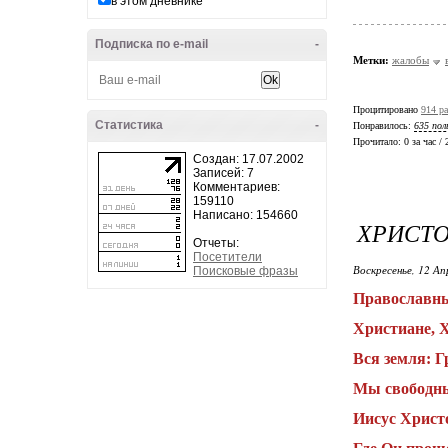
в этом дневнике
Подписка по e-mail
-
Метки:
жалобы
Процитировано
914 ра
Статистика
-
Понравилось:
635 пол
Прочитало:
0 за час /
Создан: 17.07.2002
Записей: 7
Комментариев:
159110
Написано: 154660
ХРИСТО
Отчеты:
Посетители
Воскресенье, 12 Ап
Поисковые фразы
Православны
Христиане, Х
Вся земля: Г
Мы свободны 
Иисус Христо