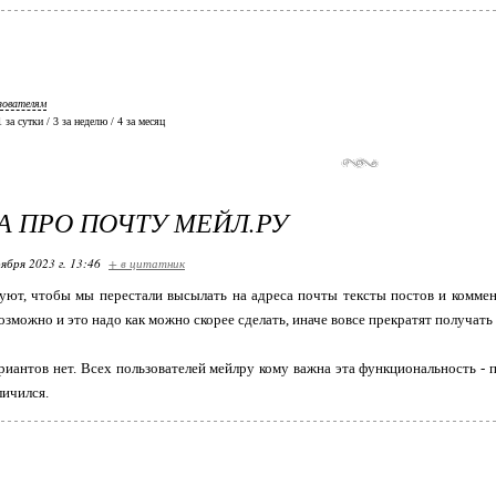
зователям
 1 за сутки / 3 за неделю / 4 за месяц
А ПРО ПОЧТУ МЕЙЛ.РУ
ября 2023 г. 13:46
+ в цитатник
уют, чтобы мы перестали высылать на адреса почты тексты постов и коммен
озможно и это надо как можно скорее сделать, иначе вовсе прекратят получать
ариантов нет. Всех пользователей мейлру кому важна эта функциональность - п
ичился.