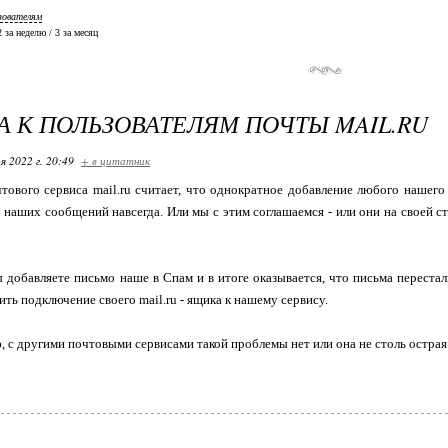
зователям
 2 за неделю / 3 за месяц
А К ПОЛЬЗОВАТЕЛЯМ ПОЧТЫ MAIL.RU
я 2022 г. 20:49
+ в цитатник
тового сервиса mail.ru считает, что однократное добавление любого нашег
х наших сообщений навсегда. Или мы с этим соглашаемся - или они на своей с
ы добавляете письмо наше в Спам и в итоге оказывается, что письма перестал
ить подключение своего mail.ru - ящика к нашему сервису.
ю, с другими почтовыми сервисами такой проблемы нет или она не столь острая