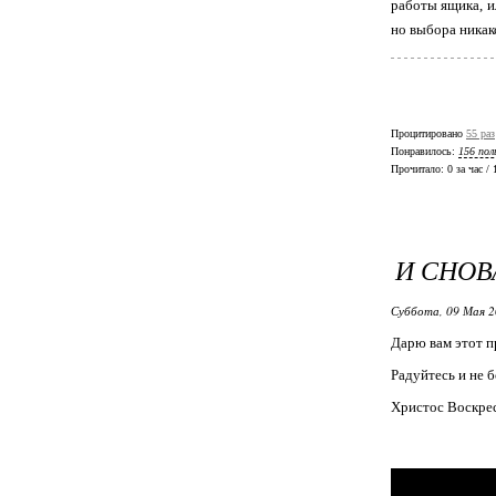
работы ящика, и
но выбора никако
Процитировано
55 раз
Понравилось:
156 пол
Прочитало:
0 за час /
И СНОВ
Суббота, 09 Мая 2
Дарю вам этот п
Радуйтесь и не б
Христос Воскре