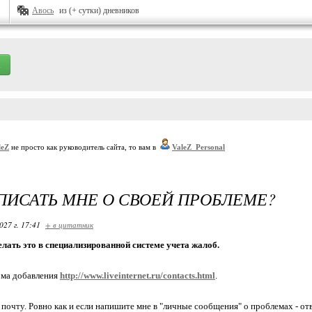
Авось
из (+ сутки) дневников
leZ
не просто как руководитель сайта, то вам в
ValeZ_Personal
ПИСАТЬ МНЕ О СВОЕЙ ПРОБЛЕМЕ?
027 г. 17:41
+ в цитатник
лать это в специализированной системе учета жалоб.
рма добавления
http://www.liveinternet.ru/contacts.html
.
 почту. Ровно как и если напишите мне в "личные сообщения" о проблемах - отв