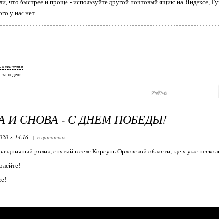
ли, что быстрее и проще - используйте другой почтовый ящик: на Яндексе, Гуг
го у нас нет.
ьзователям
 1 за неделю
А И СНОВА - С ДНЕМ ПОБЕДЫ!
020 г. 14:16
+ в цитатник
раздничный ролик, снятый в селе Корсунь Орловской области, где я уже нескол
олейте!
се!