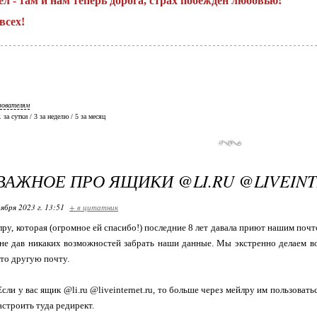
л - там и нам теперь дорога, страх побежден любовью!
всех!
зователям
 1 за сутки / 3 за неделю / 5 за месяц
ВАЖНОЕ ПРО ЯЩИКИ @LI.RU @LIVEINT
ября 2023 г. 13:51
+ в цитатник
лру, которая (огромное ей спасибо!) последние 8 лет давала приют нашим поч
 не дав никаких возможностей забрать наши данные. Мы экстренно делаем 
то другую почту.
сли у вас ящик @li.ru @liveinternet.ru, то больше через мейлру им пользовать
строить туда редирект.