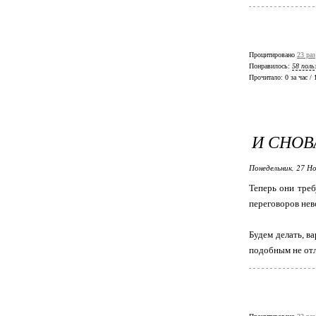
Процитировано
23 раз
Понравилось:
58 поль
Прочитало:
0 за час /
И СНОВ
Понедельник, 27 Но
Теперь они треб
переговоров нев
Будем делать, в
подобным не отл