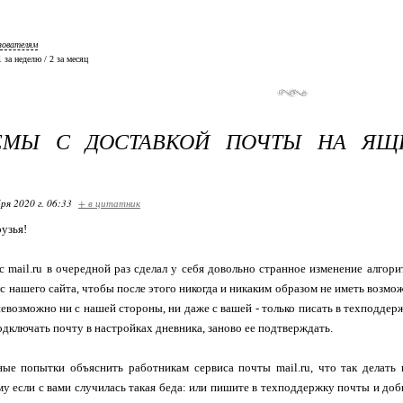
зователям
 1 за неделю / 2 за месяц
ЕМЫ С ДОСТАВКОЙ ПОЧТЫ НА ЯЩ
ря 2020 г. 06:33
+ в цитатник
рузья!
 mail.ru в очередной раз сделал у себя довольно странное изменение алгор
 с нашего сайта, чтобы после этого никогда и никаким образом не иметь возмо
невозможно ни с нашей стороны, ни даже с вашей - только писать в техподдер
подключать почту в настройках дневника, заново ее подтверждать.
е попытки объяснить работникам сервиса почты mail.ru, что так делать н
у если с вами случилась такая беда: или пишите в техподдержку почты и доб