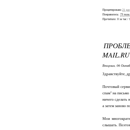
Процитировано
21 раз
Понравилось:
73 поль
Прочитало:
0 за час /
ПРОБЛ
MAIL.RU
Вторник, 06 Октяб
Здравствуйте, д
Почтовый сервис
спам" на письмо
ничего сделать 
а затем заново 
Мои многократны
слышать. Поэтом