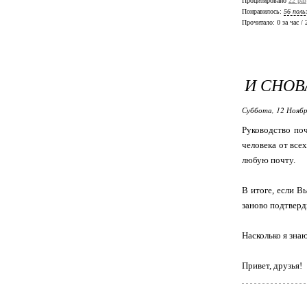
Процитировано
22 раз
Понравилось:
56 поль
Прочитало:
0 за час /
И СНОВ
Суббота, 12 Ноябр
Руководство поч
человека от все
любую почту.
В итоге, если В
заново подтверд
Насколько я зна
Привет, друзья!