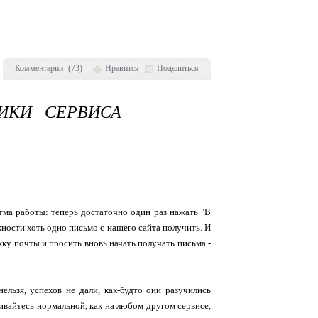
Комментарии
(
73
)
Нравится
Поделиться
ИКИ СЕРВИСА
итма работы: теперь достаточно один раз нажать "В
жности хоть одно письмо с нашего сайта получить. И
жку почты и просить вновь начать получать письма -
ельзя, успехов не дали, как-будто они разучились
ивайтесь нормальной, как на любом другом сервисе,