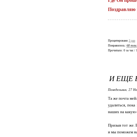
Где Он проше
Поздравляю 
Процитировано
3 раз
Понравилось:
68 поль
Прочитало:
0 за час /
И ЕЩЕ 
Понедельник, 27 Но
Та же почта мей
удалиться, пока
наших на какую-
Призыв тот же. Е
и мы поможем на