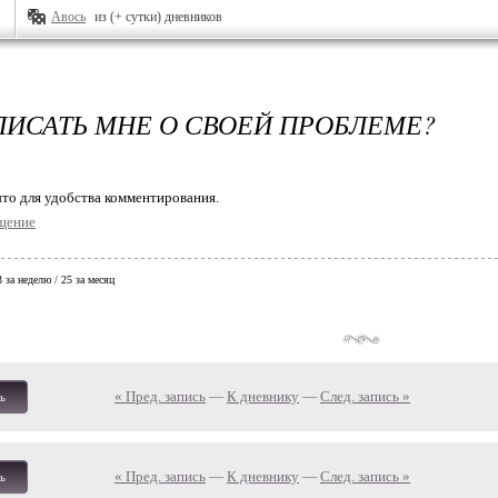
Авось
из (+ сутки) дневников
ПИСАТЬ МНЕ О СВОЕЙ ПРОБЛЕМЕ?
то для удобства комментирования.
щение
 3 за неделю / 25 за месяц
« Пред. запись
—
К дневнику
—
След. запись »
ь
« Пред. запись
—
К дневнику
—
След. запись »
ь