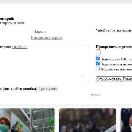
ентарий:
 пароль на сайте:
ValeZ запретил комм
Напоминание пароля
тария:
смайлики
Прикрепить картинк
Переводить URL в
Подписаться на к
Подписать карти
рафии: (найти ошибки)