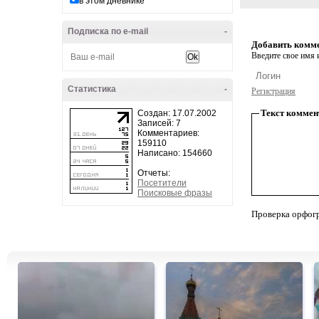
в этом дневнике
Подписка по e-mail
-
Добавить комм
Введите свое имя и
Статистика
-
Регистрация
Текст коммен
Создан: 17.07.2002
Записей: 7
Комментариев:
159110
Написано: 154660
Отчеты:
Посетители
Поисковые фразы
Проверка орфог