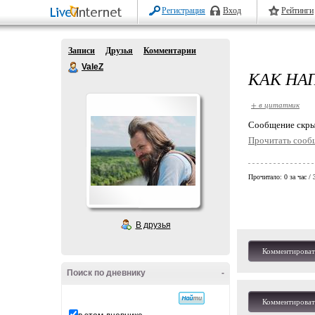
Регистрация
Вход
Рейтинги
Записи
Друзья
Комментарии
ValeZ
КАК НА
+ в цитатник
Cообщение скры
Прочитать сооб
Прочитало:
0 за час /
В друзья
Комментироват
Поиск по дневнику
-
Комментироват