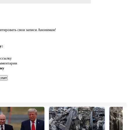
ентировать свои записи Анонимам!
у:
 ссылку
омментарии
нку