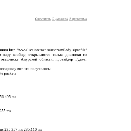
Ответить
С цитатой
В цитатник
и http://www.liveinternet.ru/users/milady-s/profile/
к и в лиру вообще, открываются только дневники со
овещенске Амурской области, провайдер Гуднет
ассировку вот что получилось:
yte packets
 156.495 ms
.955 ms
 ms 235.357 ms 235.116 ms