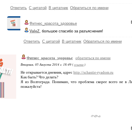
Ответить
С цитатой
В цитатник
Обратиться по имени
Фитнес_красота_здоровье
ValeZ
, большое спасибо за разъяснения!
Ответить
С цитатой
В цитатник
Обратиться по имени
Фитнес_красота_здоровье
обратиться по имени
Вторник, 05 Августа 2014 г. 18:49 (
ссылка
)
Не открывается дневник, адрес
http://schastie-ryadom.ru
Как быть? Что делать?
Я из Волгограда. Понимаю, что проблема скорее всего не в Ли
пожалуйста!