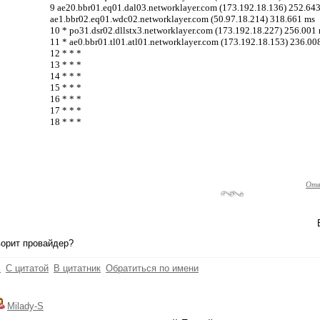
9 ae20.bbr01.eq01.dal03.networklayer.com (173.192.18.136) 252.64
ae1.bbr02.eq01.wdc02.networklayer.com (50.97.18.214) 318.661 ms
10 * po31.dsr02.dllstx3.networklayer.com (173.192.18.227) 256.001
11 * ae0.bbr01.tl01.atl01.networklayer.com (173.192.18.153) 236.0
12 * * *
13 * * *
14 * * *
15 * * *
16 * * *
17 * * *
18 * * *
Отв
ворит провайдер?
ь
С цитатой
В цитатник
Обратиться по имени
Milady-S