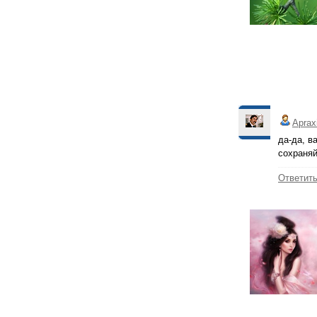
Aprax
да-да, в
сохраняй
Ответит