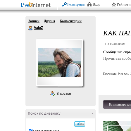
Регистрация
Вход
Рейтинги
Записи
Друзья
Комментарии
ValeZ
КАК НА
+ в цитатник
Cообщение скры
Прочитать сооб
Прочитало:
0 за час /
В друзья
Комментироват
Поиск по дневнику
-