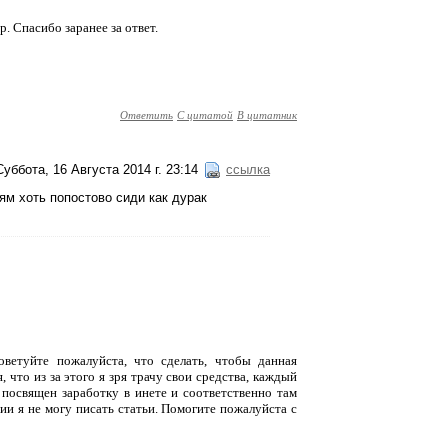
. Спасибо заранее за ответ.
Ответить
С цитатой
В цитатник
Суббота, 16 Августа 2014 г. 23:14
ссылка
рям хоть попостово сиди как дурак
оветуйте пожалуйста, что сделать, чтобы данная
 что из за этого я зря трачу свои средства, каждый
 посвящен заработку в инете и соответственно там
ции я не могу писать статьи. Помогите пожалуйста с