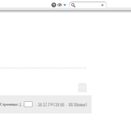
Страницы:
1
..
..
56
57
[58]
59
60
...
88
[
Новые
]