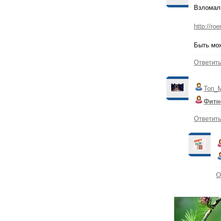
Взломали
http://ro
Быть мо
Ответит
Топ_
Фитн
Ответит
О