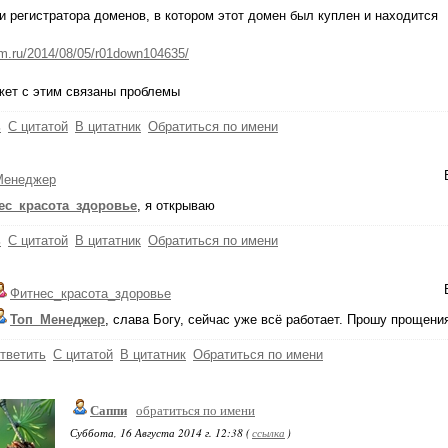
 регистратора доменов, в котором этот домен был куплен и находится
em.ru/2014/08/05/r01down104635/
жет с этим связаны проблемы
ь
С цитатой
В цитатник
Обратиться по имени
Менеджер
ес_красота_здоровье
, я открываю
ь
С цитатой
В цитатник
Обратиться по имени
Фитнес_красота_здоровье
Топ_Менеджер
, слава Богу, сейчас уже всё работает. Прошу прощения
тветить
С цитатой
В цитатник
Обратиться по имени
Саппи
обратиться по имени
Суббота, 16 Августа 2014 г. 12:38 (
ссылка
)