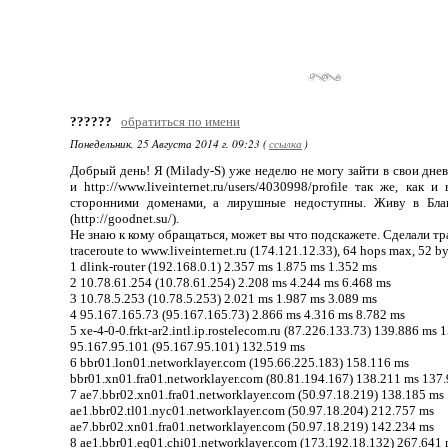
??????
обратиться по имени
Понедельник, 25 Августа 2014 г. 09:23 (
ссылка
)
Добрый день! Я (Milady-S) уже неделю не могу зайти в свои дневник
и http://www.liveinternet.ru/users/4030998/profile так же, ка
сторонними доменами, а лирушные недоступны. Живу в Благ
(http://goodnet.su/).
Не знаю к кому обращаться, может вы что подскажете. Сделали тр
traceroute to www.liveinternet.ru (174.121.12.33), 64 hops max, 52 b
1 dlink-router (192.168.0.1) 2.357 ms 1.875 ms 1.352 ms
2 10.78.61.254 (10.78.61.254) 2.208 ms 4.244 ms 6.468 ms
3 10.78.5.253 (10.78.5.253) 2.021 ms 1.987 ms 3.089 ms
4 95.167.165.73 (95.167.165.73) 2.866 ms 4.316 ms 8.782 ms
5 xe-4-0-0.frkt-ar2.intl.ip.rostelecom.ru (87.226.133.73) 139.886 ms
95.167.95.101 (95.167.95.101) 132.519 ms
6 bbr01.lon01.networklayer.com (195.66.225.183) 158.116 ms
bbr01.xn01.fra01.networklayer.com (80.81.194.167) 138.211 ms 137
7 ae7.bbr02.xn01.fra01.networklayer.com (50.97.18.219) 138.185 ms
ae1.bbr02.tl01.nyc01.networklayer.com (50.97.18.204) 212.757 ms
ae7.bbr02.xn01.fra01.networklayer.com (50.97.18.219) 142.234 ms
8 ae1.bbr01.eq01.chi01.networklayer.com (173.192.18.132) 267.641