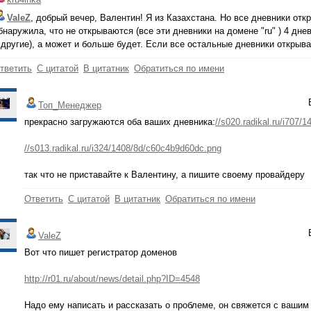
ValeZ
, добрый вечер, Валентин! Я из Казахстана. Но все дневники от
бнаружила, что не открываются (все эти дневники на домене "ru" ) 4 дне
 другие), а может и больше будет. Если все остальные дневники открыва
тветить
С цитатой
В цитатник
Обратиться по имени
Топ_Менеджер
прекрасно загружаются оба ваших дневника:
//s020.radikal.ru/i707/
//s013.radikal.ru/i324/1408/8d/c60c4b9d60dc.png
так что не приставайте к Валентину, а пишите своему провайдеру
Ответить
С цитатой
В цитатник
Обратиться по имени
ValeZ
Вот что пишет регистратор доменов
http://r01.ru/about/news/detail.php?ID=4548
Надо ему написать и рассказать о проблеме, он свяжется с вашим