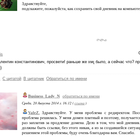
Здравствуйте,
подскажите, пожалуйста, как сохранить свой дневник на компьютер
is
алентин константинович, просвети! раньше же хмլ было, а сейчас что? п
)
ь
С цитатой
В цитатник
Обратиться по имени
Business_Lady_N
обратиться по имени
Среда, 20 Августа 2014 г. 16:12 (
ссылка
)
ValeZ
, Здравствуйте. У меня проблема с редиректом. Пос
проблема решилась. У меня домен платный и поэтому, получается,
раз заплатив за продление домена. Дело в том, что мой дневник
должны быть ссылки, без этого никак, а из за создавшейся ситуа
решением этой проблемы, буду очень благодарна вам. Спасибо.