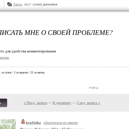
Авось
из (+ сутки) дневников
ПИСАТЬ МНЕ О СВОЕЙ ПРОБЛЕМЕ?
то для удобства комментирования.
щение
 1 за сутки / 3 за неделю / 25 за месяц
« Пред. запись
—
К дневнику
—
След. запись »
ь
kru4inka
обратиться по имени
Вторник, 05 Августа 2014 г. 07:50 (
ссылка
)