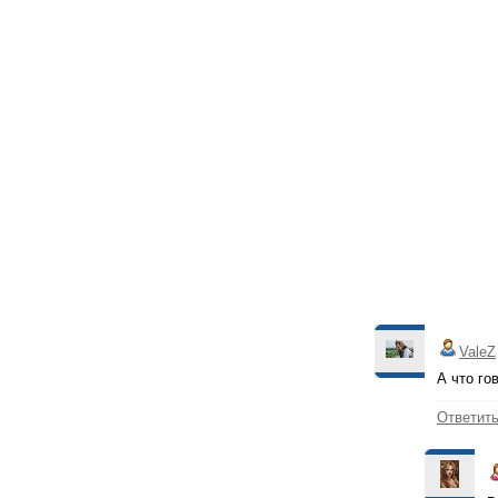
ValeZ
А что го
Ответит