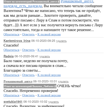
Ромашковый_ангел
,
Ответ на комментарий Ромашковый_ангел
#
надежда_есть_надежда
, Вы внимательно читали сообщение
Валентина? Чётко же написано, что теперь так не пройдёт,
как мы делали раньше... Захотите проверить, давайте,
отправьте письмо с Лиру в Спам и потом посмотрите, что
будет...))) А вот если у вас получится вернуть письма с Лиру
самостоятельно, тогда и напишите тут такое решение...
Обратиться
-
Ответить
-
К полной версии
06-10-2020-09:25
удалить
Kantemirova_Irina
Спасибо!
Обратиться
-
Ответить
-
К полной версии
06-10-2020-09:41
удалить
Radeia
Было такое, неделю не получала почту,
а сначала все письма пришли в спам...
Благодарю за советы...
Обратиться
-
Ответить
-
К полной версии
06-10-2020-10:01
удалить
Ромашковый_ангел
ОЧЕНЬ чётко!
Ответ на комментарий Быкова_Любаша
#
Спасибо. Непременно проверим!
Обратиться
-
Ответить
-
К полной версии
06-10-2020-10:02
удалить
svetukia1941
Спасибо, Валентин, за информацию!