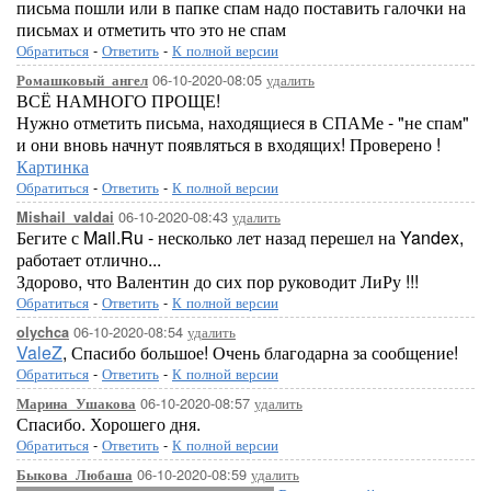
письма пошли или в папке спам надо поставить галочки на
письмах и отметить что это не спам
Обратиться
-
Ответить
-
К полной версии
06-10-2020-08:05
удалить
Ромашковый_ангел
ВСЁ НАМНОГО ПРОЩЕ!
Нужно отметить письма, находящиеся в СПАМе - "не спам"
и они вновь начнут появляться в входящих! Проверено !
Картинка
Обратиться
-
Ответить
-
К полной версии
06-10-2020-08:43
удалить
Mishail_valdai
Бегите с Mail.Ru - несколько лет назад перешел на Yandex,
работает отлично...
Здорово, что Валентин до сих пор руководит ЛиРу !!!
Обратиться
-
Ответить
-
К полной версии
06-10-2020-08:54
удалить
olychca
ValeZ
, Спасибо большое! Очень благодарна за сообщение!
Обратиться
-
Ответить
-
К полной версии
06-10-2020-08:57
удалить
Марина_Ушакова
Спасибо. Хорошего дня.
Обратиться
-
Ответить
-
К полной версии
06-10-2020-08:59
удалить
Быкова_Любаша