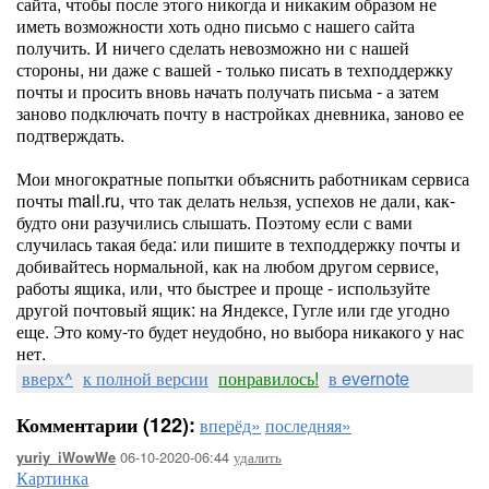
сайта, чтобы после этого никогда и никаким образом не
иметь возможности хоть одно письмо с нашего сайта
получить. И ничего сделать невозможно ни с нашей
стороны, ни даже с вашей - только писать в техподдержку
почты и просить вновь начать получать письма - а затем
заново подключать почту в настройках дневника, заново ее
подтверждать.
Мои многократные попытки объяснить работникам сервиса
почты mail.ru, что так делать нельзя, успехов не дали, как-
будто они разучились слышать. Поэтому если с вами
случилась такая беда: или пишите в техподдержку почты и
добивайтесь нормальной, как на любом другом сервисе,
работы ящика, или, что быстрее и проще - используйте
другой почтовый ящик: на Яндексе, Гугле или где угодно
еще. Это кому-то будет неудобно, но выбора никакого у нас
нет.
вверх^
к полной версии
понравилось!
в evernote
Комментарии (122):
вперёд»
последняя»
06-10-2020-06:44
удалить
yuriy_iWowWe
Картинка