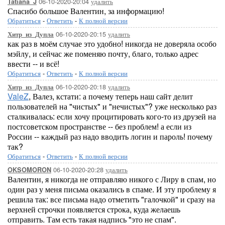
06-10-2020-20:04
удалить
Tatiana_J
Спасибо большое Валентин, за информацию!
Обратиться
-
Ответить
-
К полной версии
06-10-2020-20:15
удалить
Хитр_из_Дупла
как раз в моём случае это удобно! никогда не доверяла особо
мэйлу, и сейчас же поменяю почту, благо, только адрес
ввести -- и всё!
Обратиться
-
Ответить
-
К полной версии
06-10-2020-20:18
удалить
Хитр_из_Дупла
ValeZ
, Валез, кстати: а почему теперь наш сайт делит
пользователей на "чистых" и "нечистых"? уже несколько раз
сталкивалась: если хочу процитировать кого-то из друзей на
постсоветском пространстве -- без проблем! а если из
России -- каждый раз надо вводить логин и пароль! почему
так?
Обратиться
-
Ответить
-
К полной версии
06-10-2020-20:28
удалить
OKSOMORON
Валентин, я никогда не отправляю никого с Лиру в спам, но
один раз у меня письма оказались в спаме. И эту проблему я
решила так: все письма надо отметить "галочкой" и сразу на
верхней строчки появляется строка, куда желаешь
отправить. Там есть такая надпись "это не спам".