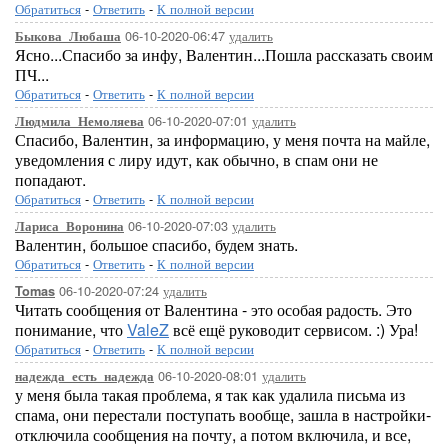
Обратиться
-
Ответить
-
К полной версии
06-10-2020-06:47
удалить
Быкова_Любаша
Ясно...Спасибо за инфу, Валентин...Пошла рассказать своим
ПЧ...
Обратиться
-
Ответить
-
К полной версии
06-10-2020-07:01
удалить
Людмила_Немоляева
Спасибо, Валентин, за информацию, у меня почта на майле,
уведомления с лиру идут, как обычно, в спам они не
попадают.
Обратиться
-
Ответить
-
К полной версии
06-10-2020-07:03
удалить
Лариса_Воронина
Валентин, большое спасибо, будем знать.
Обратиться
-
Ответить
-
К полной версии
06-10-2020-07:24
удалить
Tomas
Читать сообщения от Валентина - это особая радость. Это
понимание, что
ValeZ
всё ещё руководит сервисом. :) Ура!
Обратиться
-
Ответить
-
К полной версии
06-10-2020-08:01
удалить
надежда_есть_надежда
у меня была такая проблема, я так как удалила письма из
спама, они перестали поступать вообще, зашла в настройки-
отключила сообщения на почту, а потом включила, и все,