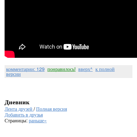
комментарии: 129
понравилось!
вверх^
к полной
версии
Дневник
Лента друзей
/
Полная версия
Добавить в друзья
Страницы:
раньше»